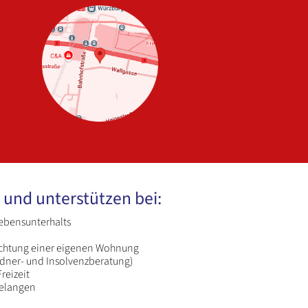
 und unterstützen bei:
ebensunterhalts
ichtung einer eigenen Wohnung
dner- und Insolvenzberatung)
reizeit
Belangen