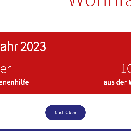
ahr 2023
er
1
senenhilfe
aus der
Nach Oben