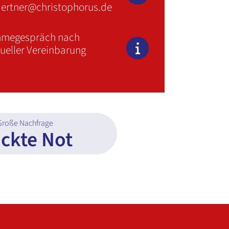
aertner@christophorus.de
hmegespräch nach
dueller Vereinbarung
Große Nachfrage
ckte Not