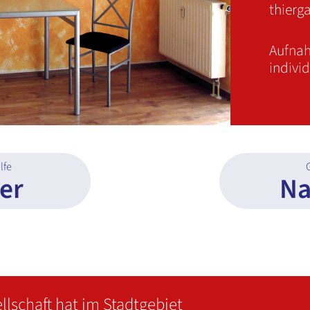
thierg
Aufna
indivi
lfe
yer
Na
llschaft hat im Stadtgebiet