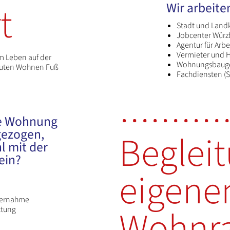
Wir arbeite
t
Stadt und Land
Jobcenter Würz
Agentur für Arbe
Vermieter und 
m Leben auf der
Wohnungsbauge
reuten Wohnen Fuß
Fachdiensten (S
ne Wohnung
gezogen,
Beglei
l mit der
ein?
eigene
übernahme
Wohnr
ttung