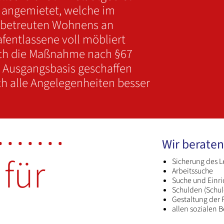
angemietet, welche im
betreuten Wohnens an
fentlassene voll möbliert
rch die Maßnahme nach §67
le Ausgangsbasis geschaffen
ch alle Angelegenheiten besser
Wir beraten
für
Sicherung des L
Arbeitssuche
Suche und Einr
Schulden (Schul
Gestaltung der F
allen sozialen 