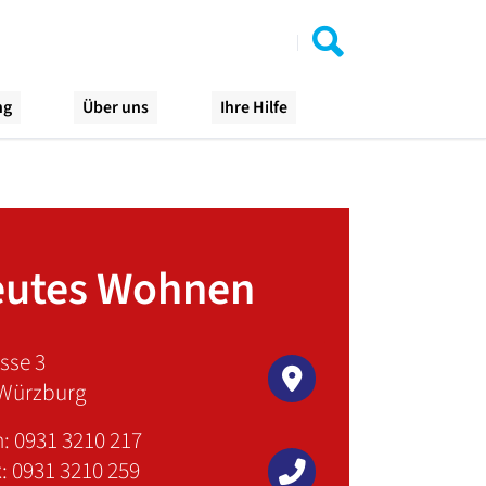
ng
Über uns
Ihre Hilfe
eutes Wohnen
sse 3
Würzburg
n: 0931 3210 217
x: 0931 3210 259