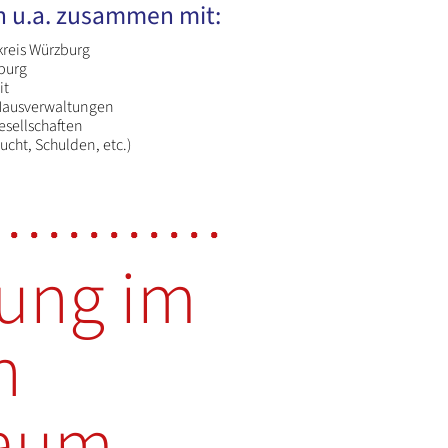
n u.a. zusammen mit:
kreis Würzburg
burg
it
Hausverwaltungen
sellschaften
ucht, Schulden, etc.)
tung im
n
aum