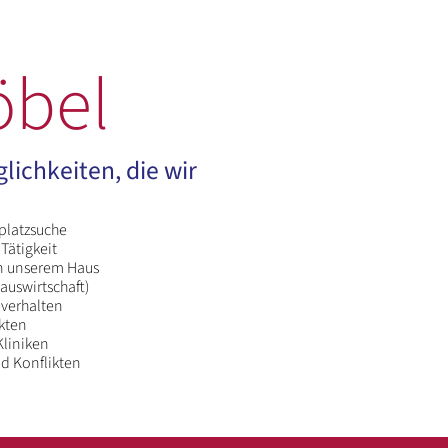
öbel
glichkeiten, die wir
splatzsuche
 Tätigkeit
in unserem Haus
auswirtschaft)
verhalten
kten
Kliniken
d Konflikten