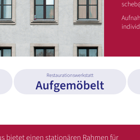
scheb@
Aufna
indivi
Restaurationswerkstatt
Aufgemöbelt
 bietet einen stationären Rahmen für