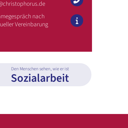
christophorus.de
hmegespräch nach
dueller Vereinbarung
Den Menschen sehen, wie er ist
Sozialarbeit