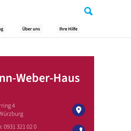
ng
Über uns
Ihre Hilfe
nn-Weber-Haus
ring 4
Würzburg
: 0931 321 02 0