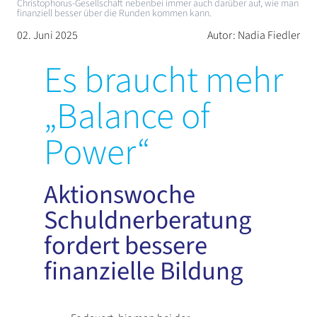
Christophorus-Gesellschaft nebenbei immer auch darüber auf, wie man
finanziell besser über die Runden kommen kann.
02. Juni 2025
Autor: Nadia Fiedler
Es braucht mehr
„Balance of
Power“
Aktionswoche
Schuldnerberatung
fordert bessere
finanzielle Bildung