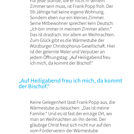
Für jede Stunde, die er nicht in seinem
Zimmer sein muss, ist Frank Popp froh. Der
59-Jährige hat keine eigene Wohnung.
Sondern eben nur ein kleines Zimmer.
Seine Mitbewohner sprechen kein Deutsch:
„Ich bin immer in meinem Zimmer allein.“
Das ist drastisch. Vor allem an Weihnachten.
Zum Glück gibt es die Wärmestube der
Würzburger Christophorus-Gesellschaft. Hier
ist der gelernte Maler und Verputzer an
jedem Öffnungstag: „Auf Heiligabend freu
ich mich, da kommt der Bischof.“
„Auf Heiligabend freu ich mich, da kommt
der Bischof.“
Keine Gelegenheit lässt Frank Popp aus, die
Wärmestube zu besuchen: „Das ist meine
Familie.“ Und es ist fast der einzige Ort, wo
man an Weihnachten an ihn denkt. Der
gläubige Christ freut sich nicht nur auf den
vom Förderverein der Wärmestube