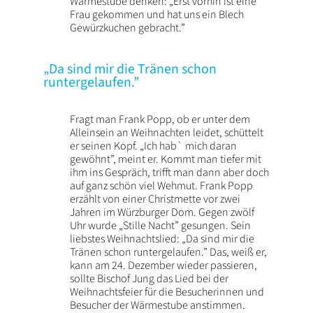
Wärmestube denken: „Erst vorhin ist eine
Frau gekommen und hat uns ein Blech
Gewürzkuchen gebracht.”
„Da sind mir die Tränen schon
runtergelaufen.”
Fragt man Frank Popp, ob er unter dem
Alleinsein an Weihnachten leidet, schüttelt
er seinen Kopf. „Ich hab` mich daran
gewöhnt”, meint er. Kommt man tiefer mit
ihm ins Gespräch, trifft man dann aber doch
auf ganz schön viel Wehmut. Frank Popp
erzählt von einer Christmette vor zwei
Jahren im Würzburger Dom. Gegen zwölf
Uhr wurde „Stille Nacht” gesungen. Sein
liebstes Weihnachtslied: „Da sind mir die
Tränen schon runtergelaufen.” Das, weiß er,
kann am 24. Dezember wieder passieren,
sollte Bischof Jung das Lied bei der
Weihnachtsfeier für die Besucherinnen und
Besucher der Wärmestube anstimmen.